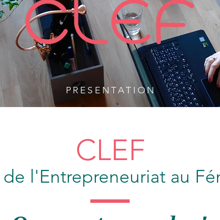
PRESENTATION
CLEF
 de l'Entrepreneu
riat
au
Fé