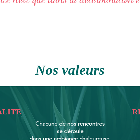
CLEF
Nos valeurs
ALITE
R
Chacune de nos rencontres
se déroule
dans une ambiance chaleureuse.