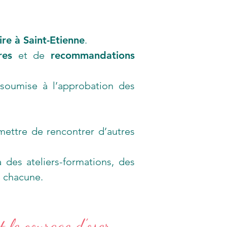
ire à Saint-Etienne
.
res
et de
recommandations
t soumise à l’approbation des
rmettre de rencontrer d’autres
à des ateliers-formations, des
e chacune.
t le courage d’oser.